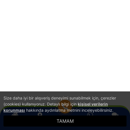
Size daha iyi bir alışveriş deneyimi sunabilmek için, çerezler
(cookies) kullanıyoruz. Detaylı bilgi için
kişisel verilerin
korunması
hakkında aydınlatma metnini inceleyebilirsiniz.
TAMAM
Anasayfa
Konum
WhatsApp
Canlı Destek
Hemen Ara