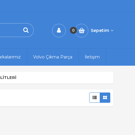
Sepetim
0
rkalarımız
Volvo Çıkma Parça
İletişim
LİTLERİ