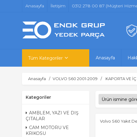
Anasayfa
İletişim
0312 278 00 87 (Müşteri Hizmet
Anasayfa
Hak
Tüm Kategoriler
Anasayfa
VOLVO S60 2001-2009
KAPORTA VE İ
Kategoriler
AMBLEM, YAZI VE DIŞ
ÇITALAR
Volvo S60 Yakıt D
CAM MOTORU VE
KRİKOSU