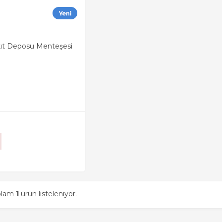
oplam
1
ürün listeleniyor.