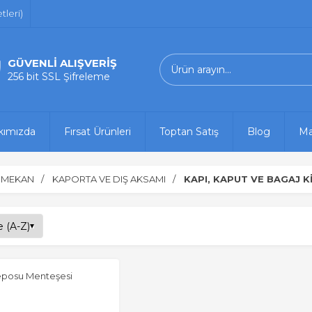
leri)
GÜVENLİ ALIŞVERİŞ
256 bit SSL Şifreleme
kımızda
Fırsat Ürünleri
Toptan Satış
Blog
Ma
Ç MEKAN
KAPORTA VE DIŞ AKSAMI
KAPI, KAPUT VE BAGAJ Kİ
eposu Menteşesi