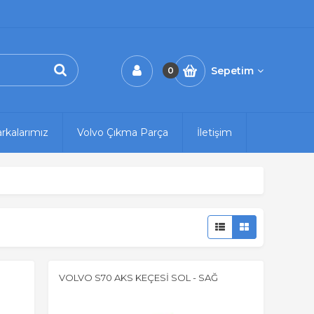
Sepetim
0
rkalarımız
Volvo Çıkma Parça
İletişim
VOLVO S70 AKS KEÇESİ SOL - SAĞ