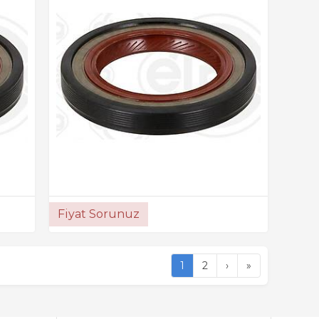
Fiyat Sorunuz
1
2
›
»