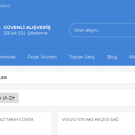
leri)
GÜVENLİ ALIŞVERİŞ
256 bit SSL Şifreleme
kımızda
Fırsat Ürünleri
Toptan Satış
Blog
Ma
LER
ALT TAKIM CONTA
VOLVO S70 AKS KEÇESİ SAĞ