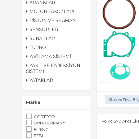
KRANKLAR
MOTOR TAKOZLARI
PİSTON VE SEGMAN
SENSÖRLER
SÜBAPLAR
TURBO
YAĞLAMA SİSTEMİ
YAKIT VE ENJEKSİYON
SİSTEMİ
YATAKLAR
Stok ve Fiyat Bİl
Marka
CORTECO
Volvo S70 Arka Eks
DPH-GERMANY
ELRING
FEBI