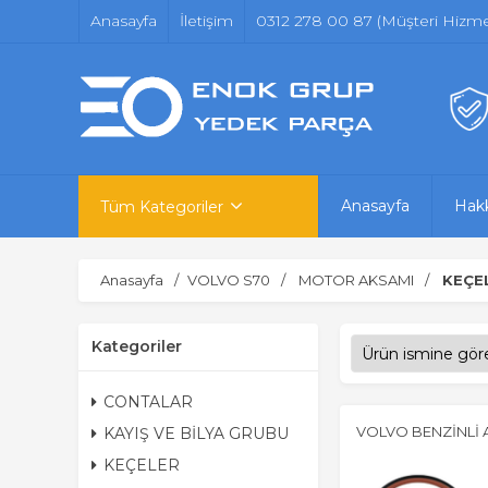
Anasayfa
İletişim
0312 278 00 87 (Müşteri Hizmet
Anasayfa
Hak
Tüm Kategoriler
Anasayfa
VOLVO S70
MOTOR AKSAMI
KEÇE
Kategoriler
CONTALAR
VOLVO BENZİNLİ 
KAYIŞ VE BİLYA GRUBU
KEÇELER