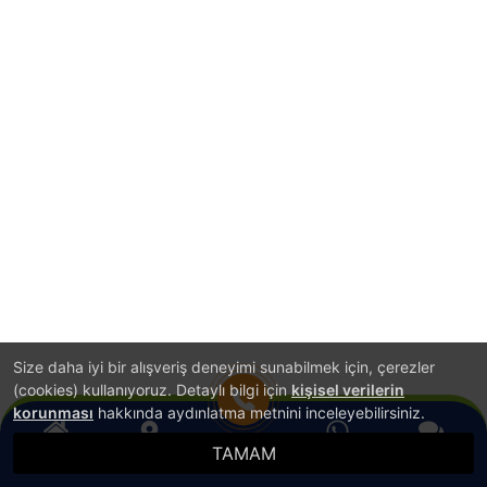
Size daha iyi bir alışveriş deneyimi sunabilmek için, çerezler
(cookies) kullanıyoruz. Detaylı bilgi için
kişisel verilerin
korunması
hakkında aydınlatma metnini inceleyebilirsiniz.
TAMAM
Anasayfa
Konum
WhatsApp
Canlı Destek
Hemen Ara