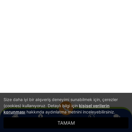
Size daha iyi bir alışveriş deneyimi sunabilmek için, çerezler
(cookies) kullanıyoruz. Detaylı bilgi için
kişisel verilerin
korunması
hakkında aydınlatma metnini inceleyebilirsiniz.
TAMAM
Anasayfa
Konum
WhatsApp
Canlı Destek
Hemen Ara