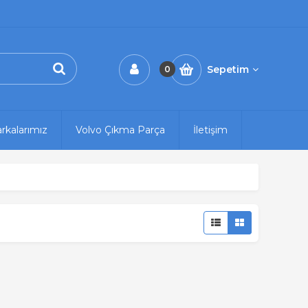
Sepetim
0
rkalarımız
Volvo Çıkma Parça
İletişim