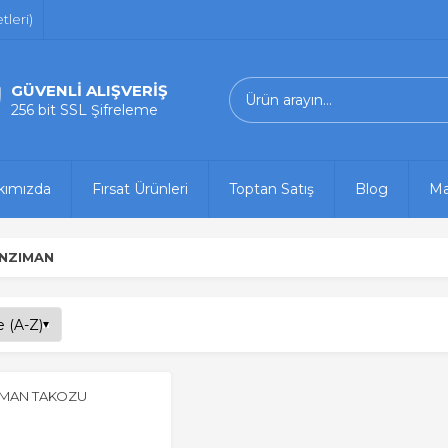
leri)
GÜVENLİ ALIŞVERİŞ
256 bit SSL Şifreleme
kımızda
Fırsat Ürünleri
Toptan Satış
Blog
Ma
NZIMAN
IMAN TAKOZU