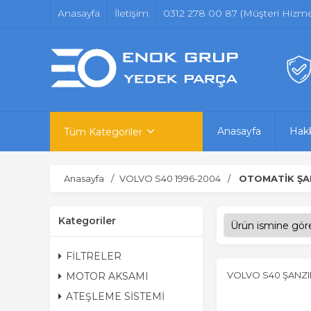
Anasayfa
İletişim
0312 278 00 87 (Müşteri Hizmet
Anasayfa
Hak
Tüm Kategoriler
Anasayfa
VOLVO S40 1996-2004
OTOMATİK ŞA
Kategoriler
FİLTRELER
VOLVO S40 ŞANZ
MOTOR AKSAMI
ATEŞLEME SİSTEMİ