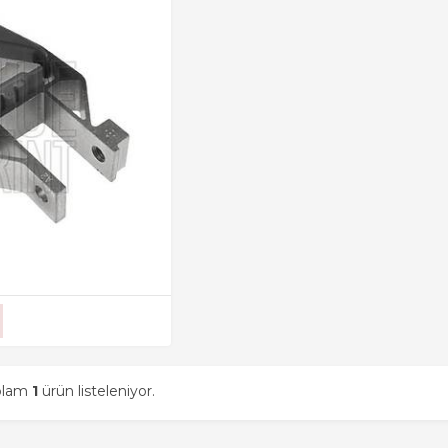
oplam
1
ürün listeleniyor.