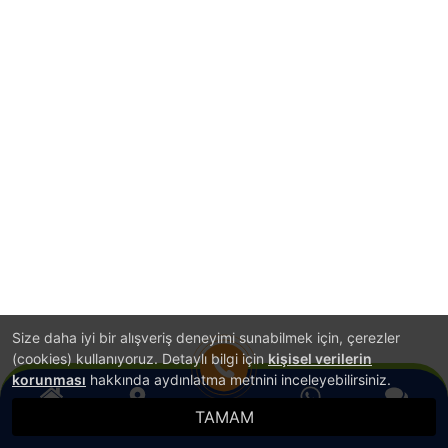
Size daha iyi bir alışveriş deneyimi sunabilmek için, çerezler
(cookies) kullanıyoruz. Detaylı bilgi için
kişisel verilerin
korunması
hakkında aydınlatma metnini inceleyebilirsiniz.
TAMAM
Anasayfa
Konum
WhatsApp
Canlı Destek
Hemen Ara