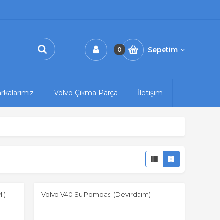
Sepetim
0
rkalarımız
Volvo Çıkma Parça
İletişim
 )
Volvo V40 Su Pompası (Devirdaim)