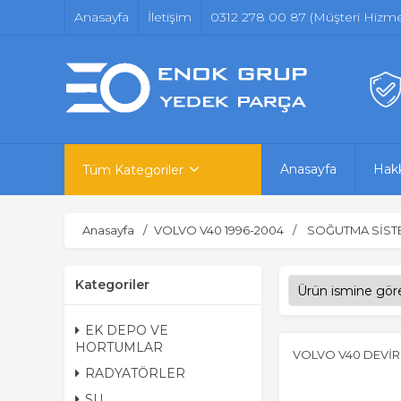
Anasayfa
İletişim
0312 278 00 87 (Müşteri Hizmet
Anasayfa
Hak
Tüm Kategoriler
Anasayfa
VOLVO V40 1996-2004
SOĞUTMA SİST
Kategoriler
EK DEPO VE
HORTUMLAR
VOLVO V40 DEVİ
RADYATÖRLER
SU