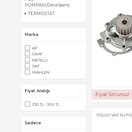
POMPASI(Devirdaim)
TERMOSTAT
Marka
AP
GRAF
METELLI
SKF
WAHLEN
Fiyat Aralığı
Fiyat Sorunuz
250 TL - 500 TL
VOLVO V40 SU PO
Sadece