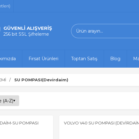
leri)
GÜVENLİ ALIŞVERİŞ
256 bit SSL Şifreleme
kımızda
Fırsat Ürünleri
Toptan Satış
Blog
Ma
EMİ
SU POMPASI(Devirdaim)
RDAİM-SU POMPASI
VOLVO V40 SU POMPASI (DEVİRDAİM