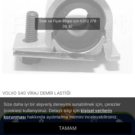
VOLVO S40 VİRAJ DEMİR LASTİĞİ
Size daha iyi bir alışveriş deneyimi sunabilmek için, çerezler
1
2
(cookies) kullanıyoruz. Detaylı bilgi için
kişisel verilerin
korunması
hakkında aydınlatma metnini inceleyebilirsiniz.
TAMAM
®
Anasayfa
PlatinMarket
Konum
E-Ticaret Sistemi
İle Hazırlanmıştır.
WhatsApp
Canlı Destek
Hemen Ara