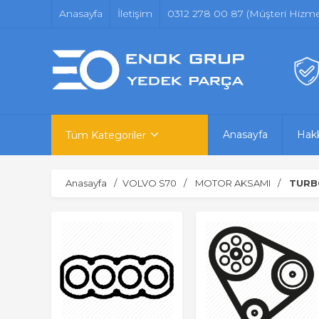
Anasayfa
İletişim
0312 278 00 87 (Müşteri Hizmet
Anasayfa
Hak
Tüm Kategoriler
Anasayfa
VOLVO S70
MOTOR AKSAMI
TURB