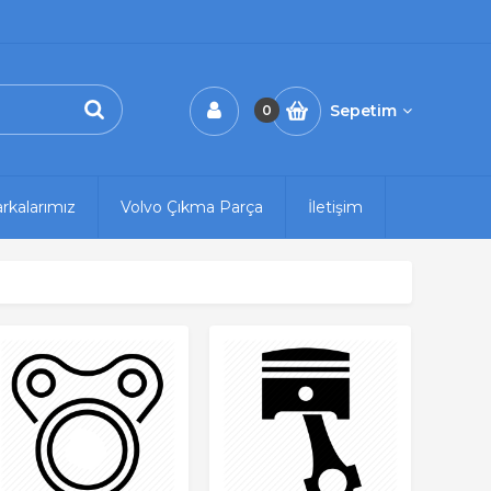
Sepetim
0
rkalarımız
Volvo Çıkma Parça
İletişim