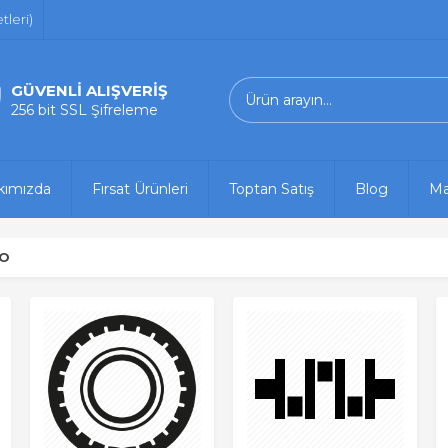
leri)
GÜVENLİ ALIŞVERİŞ
256 bit SSL Şifreleme
kımızda
Fırsat Ürünleri
Toptan Satış
Blog
Ma
O