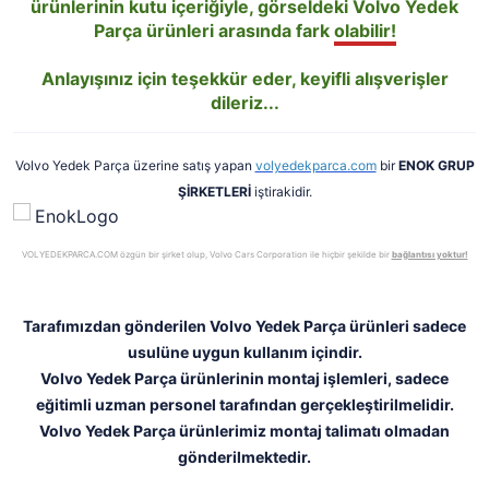
ürünlerinin kutu içeriğiyle, görseldeki Volvo Yedek
Parça ürünleri arasında fark
olabilir!
Anlayışınız için teşekkür eder, keyifli alışverişler
dileriz...
Volvo Yedek Parça üzerine satış yapan
volyedekparca.com
bir
ENOK GRUP
ŞİRKETLERİ
iştirakidir.
VOLYEDEKPARCA.COM özgün bir şirket olup, Volvo Cars Corporation ile hiçbir şekilde bir
bağlantısı yoktur!
Tarafımızdan gönderilen Volvo Yedek Parça ürünleri sadece
usulüne uygun kullanım içindir.
Volvo Yedek Parça ürünlerinin montaj işlemleri, sadece
eğitimli uzman personel tarafından gerçekleştirilmelidir.
Volvo Yedek Parça ürünlerimiz montaj talimatı olmadan
gönderilmektedir.