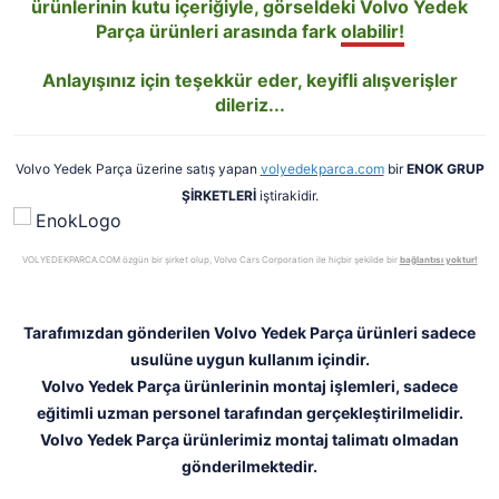
ürünlerinin kutu içeriğiyle, görseldeki Volvo Yedek
Parça ürünleri arasında fark
olabilir!
Anlayışınız için teşekkür eder, keyifli alışverişler
dileriz...
Volvo Yedek Parça üzerine satış yapan
volyedekparca.com
bir
ENOK GRUP
ŞİRKETLERİ
iştirakidir.
VOLYEDEKPARCA.COM özgün bir şirket olup, Volvo Cars Corporation ile hiçbir şekilde bir
bağlantısı yoktur!
Tarafımızdan gönderilen Volvo Yedek Parça ürünleri sadece
usulüne uygun kullanım içindir.
Volvo Yedek Parça ürünlerinin montaj işlemleri, sadece
eğitimli uzman personel tarafından gerçekleştirilmelidir.
Volvo Yedek Parça ürünlerimiz montaj talimatı olmadan
gönderilmektedir.