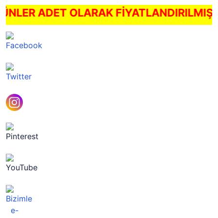
 ÜRÜNLER ADET OLARAK FİYATLANDIRILMIŞ