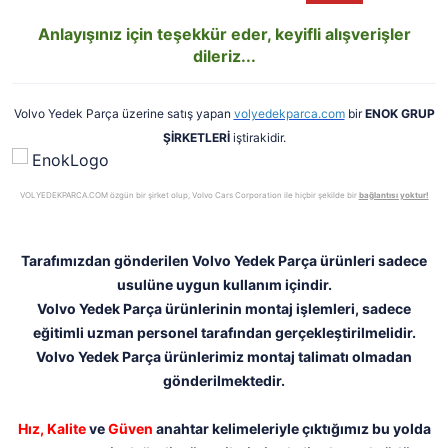
Anlayışınız için teşekkür eder, keyifli alışverişler
dileriz...
Volvo Yedek Parça üzerine satış yapan
volyedekparca.com
bir
ENOK GRUP
ŞİRKETLERİ
iştirakidir.
VOLYEDEKPARCA.COM özgün bir şirket olup, Volvo Cars Corporation ile hiçbir şekilde bir
bağlantısı yoktur!
Tarafımızdan gönderilen Volvo Yedek Parça ürünleri sadece
usulüne uygun kullanım içindir.
Volvo Yedek Parça ürünlerinin montaj işlemleri, sadece
eğitimli uzman personel tarafından gerçekleştirilmelidir.
Volvo Yedek Parça ürünlerimiz montaj talimatı olmadan
gönderilmektedir.
Hız,
Kalite
ve
Güven
anahtar kelimeleriyle çıktığımız bu yolda