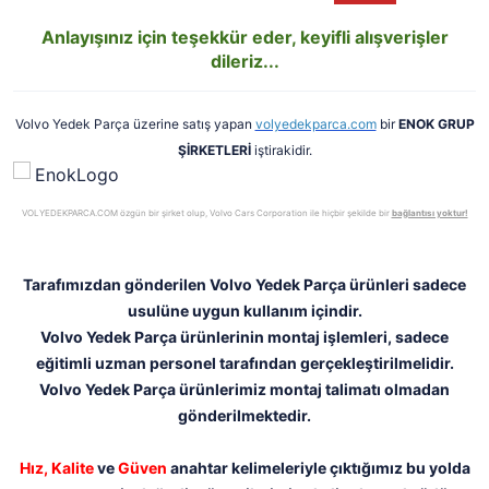
Anlayışınız için teşekkür eder, keyifli alışverişler
dileriz...
Volvo Yedek Parça üzerine satış yapan
volyedekparca.com
bir
ENOK GRUP
ŞİRKETLERİ
iştirakidir.
VOLYEDEKPARCA.COM özgün bir şirket olup, Volvo Cars Corporation ile hiçbir şekilde bir
bağlantısı yoktur!
Tarafımızdan gönderilen Volvo Yedek Parça ürünleri sadece
usulüne uygun kullanım içindir.
Volvo Yedek Parça ürünlerinin montaj işlemleri, sadece
eğitimli uzman personel tarafından gerçekleştirilmelidir.
Volvo Yedek Parça ürünlerimiz montaj talimatı olmadan
gönderilmektedir.
Hız,
Kalite
ve
Güven
anahtar kelimeleriyle çıktığımız bu yolda