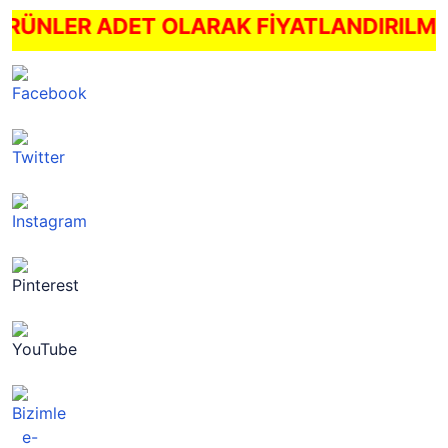
: ÜRÜNLER ADET OLARAK FİYATLANDIRILM