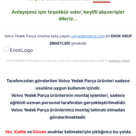
Anlayışınız için teşekkür eder, keyifli alışverişler
dileriz...
Volvo Yedek Parça üzerine satış yapan
volyedekparca.com
bir
ENOK GRUP
ŞİRKETLERİ
iştirakidir.
VOLYEDEKPARCA.COM özgün bir şirket olup, Volvo Cars Corporation ile hiçbir şekilde bir
bağlantısı yoktur!
Tarafımızdan gönderilen Volvo Yedek Parça ürünleri sadece
usulüne uygun kullanım içindir.
Volvo Yedek Parça ürünlerinin montaj işlemleri, sadece
eğitimli uzman personel tarafından gerçekleştirilmelidir.
Volvo Yedek Parça ürünlerimiz montaj talimatı olmadan
gönderilmektedir.
Hız,
Kalite
ve
Güven
anahtar kelimeleriyle çıktığımız bu yolda