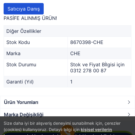
Satıcıya Danış
PASİFE ALINMIŞ ÜRÜN!
Diğer Özellikler
Stok Kodu
8670398-CHE
Marka
CHE
Stok Durumu
Stok ve Fiyat Bİlgisi için
0312 278 00 87
Garanti (Yıl)
1
Ürün Yorumları
Marka Değişikliği
Size daha iyi bir alışveriş deneyimi sunabilmek için, çerezler
(cookies) kullanıyoruz. Detaylı bilgi için
kişisel verilerin
8670398